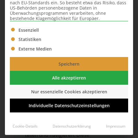
nach EU-Standards ein. So besteht etwa das Risiko, dass
US-Behörden personenbezogene Daten in
Überwachungsprogrammen verarbeiten, ohne
bestehende Klagemöglichkeit für Europäer.
Es folgt eine Liste der Service-Gruppen, für die eine Ei
Essenziell
Statistiken
Externe Medien
Speichern
Alle akzeptieren
Die Bedeutung von Links für den
Immobilienmakler
Hyperlinks (abgekürzt einfach Links)
Nur essenzielle Cookies akzeptieren
bilden das Rückgrat des Internets
Individuelle Datenschutzeinstellungen
und sind von grundlegender
Bedeutung für die Art und Weise, wie
wir online Informationen finden,
Cookie-Details
Datenschutzerklärung
Impressum
teilen und navigieren. Diese