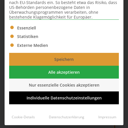
nach EU-Standards ein. So besteht etwa das Risiko, dass
US-Behörden personenbezogene Daten in
Überwachungsprogrammen verarbeiten, ohne
bestehende Klagemöglichkeit für Europäer.
Es folgt eine Liste der Service-Gruppen, für die eine Ei
Essenziell
Statistiken
Externe Medien
Speichern
Alle akzeptieren
Unsere Kunden haben die Kohle
Nur essenzielle Cookies akzeptieren
Individuelle Datenschutzeinstellungen
Wir suchen das passende
Objekt
Cookie-Details
Datenschutzerklärung
Impressum