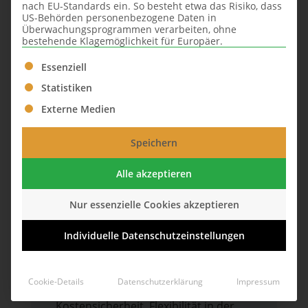
nach EU-Standards ein. So besteht etwa das Risiko, dass
US-Behörden personenbezogene Daten in
Überwachungsprogrammen verarbeiten, ohne
bestehende Klagemöglichkeit für Europäer.
Es folgt eine Liste der Service-Gruppen, für die eine Ei
Essenziell
Fertighausbau leicht gemacht: Alles,
Statistiken
was Bauherren wissen müssen
Externe Medien
Der
Fertighausbau
gewinnt
zunehmend an Popularität und stellt
Speichern
eine attraktive Alternative zum
konventionellen Massivhausbau dar.
Alle akzeptieren
Diese moderne Bauweise zeichnet
Nur essenzielle Cookies akzeptieren
sich durch die Verwendung
vorgefertigter Bauelemente und eine
Individuelle Datenschutzeinstellungen
effiziente Planung aus, was den
Hausbau erheblich vereinfacht und
Cookie-Details
Datenschutzerklärung
Impressum
beschleunigt. Zu den Vorteilen zählen
Kostensicherheit, Flexibilität in der