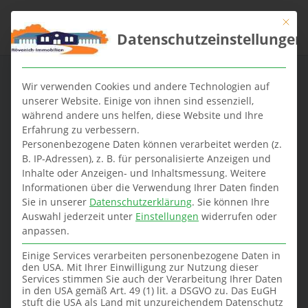
Mit die
Datenschutzeinstellungen
Wir verwenden Cookies und andere Technologien auf
unserer Website. Einige von ihnen sind essenziell,
während andere uns helfen, diese Website und Ihre
Erfahrung zu verbessern.
Eigentumswohnun
Personenbezogene Daten können verarbeitet werden (z.
B. IP-Adressen), z. B. für personalisierte Anzeigen und
Inhalte oder Anzeigen- und Inhaltsmessung.
Weitere
g in Berlin
Informationen über die Verwendung Ihrer Daten finden
Sie in unserer
Datenschutzerklärung
.
Sie können Ihre
verkaufen.
Auswahl jederzeit unter
Einstellungen
widerrufen oder
anpassen.
Mit kluger Strategie zum
Einige Services verarbeiten personenbezogene Daten in
optimalen Verkaufsergebnis.
den USA. Mit Ihrer Einwilligung zur Nutzung dieser
Services stimmen Sie auch der Verarbeitung Ihrer Daten
in den USA gemäß Art. 49 (1) lit. a DSGVO zu. Das EuGH
stuft die USA als Land mit unzureichendem Datenschutz