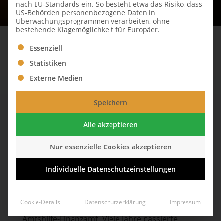
nach EU-Standards ein. So besteht etwa das Risiko, dass
US-Behörden personenbezogene Daten in
Überwachungsprogrammen verarbeiten, ohne
bestehende Klagemöglichkeit für Europäer.
Es folgt eine Liste der Service-Gruppen, für die eine Ei
Essenziell
Statistiken
Externe Medien
Speichern
Alle akzeptieren
Nur essenzielle Cookies akzeptieren
Individuelle Datenschutzeinstellungen
Einfach keine Steuererklärung abzugeben
ist Steuerhinterziehung!
Cookie-Details
Datenschutzerklärung
Impressum
Amtshilfe-Finanzamt. Viele Jahre passierte