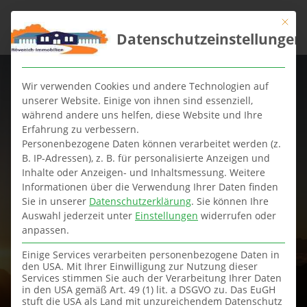
Mit die
Datenschutzeinstellungen
Wir verwenden Cookies und andere Technologien auf
unserer Website. Einige von ihnen sind essenziell,
während andere uns helfen, diese Website und Ihre
Erfahrung zu verbessern.
Internationale
Personenbezogene Daten können verarbeitet werden (z.
B. IP-Adressen), z. B. für personalisierte Anzeigen und
Inhalte oder Anzeigen- und Inhaltsmessung.
Weitere
Amtshilfe durch dt.
Informationen über die Verwendung Ihrer Daten finden
Sie in unserer
Datenschutzerklärung
.
Sie können Ihre
Finanzamt
Auswahl jederzeit unter
Einstellungen
widerrufen oder
anpassen.
Deutsche
Einige Services verarbeiten personenbezogene Daten in
Vollstreckungsbehörden treiben
den USA. Mit Ihrer Einwilligung zur Nutzung dieser
spanische Steuern in
Services stimmen Sie auch der Verarbeitung Ihrer Daten
Deutschland ein.
in den USA gemäß Art. 49 (1) lit. a DSGVO zu. Das EuGH
stuft die USA als Land mit unzureichendem Datenschutz